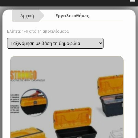
Αρχική
Εργαλειοθήκες
Sorted
Βλέπετε 1–9 από 14 αποτελέσματα
by
popularity