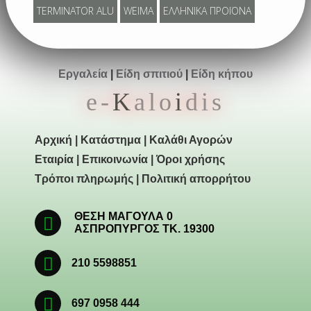
TERMINATOR ALU
WEIMA
ΕΛΛΗΝΙΚΑ ΠΡΟΪΟΝΑ
Εργαλεία
|
Είδη σπιτιού
|
Είδη κήπου
e-
K
alo
i
dis
Αρχική
|
Κατάστημα
|
Καλάθι Αγορών
Εταιρία
|
Επικοινωνία
|
Όροι χρήσης
Τρόποι πληρωμής
|
Πολιτική απορρήτου
ΘΕΣΗ ΜΑΓΟΥΛΑ 0
ΑΣΠΡΟΠΥΡΓΟΣ ΤΚ. 19300
210 5598851
697 0958 444