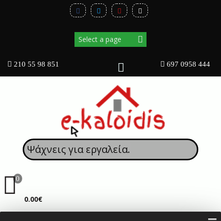
210 55 98 851
697 0958 444
Ψάχνεις για
0
ΚΑΛΆΘΙ
0.00€