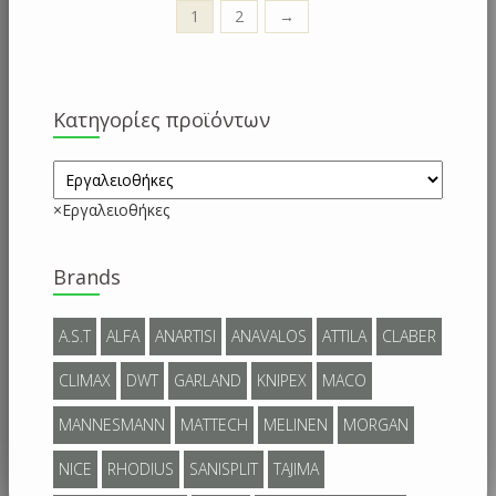
1
2
→
Κατηγορίες προϊόντων
×
Εργαλειοθήκες
Brands
A.S.T
ALFA
ANARTISI
ANAVALOS
ATTILA
CLABER
CLIMAX
DWT
GARLAND
KNIPEX
MACO
MANNESMANN
MATTECH
MELINEN
MORGAN
NICE
RHODIUS
SANISPLIT
TAJIMA