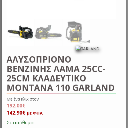
ΑΛΥΣΟΠΡΙΟΝΟ
ΒΕΝΖΙΝΗΣ ΛΑΜΑ 25CC-
25CM ΚΛΑΔΕΥΤΙΚΟ
MONTANA 110 GARLAND
Με ένα κλικ σ
192.00
€
Original
Η
142.90
€
με ΦΠΑ
price
τρέχουσα
Σε απόθεμα
was:
τιμή