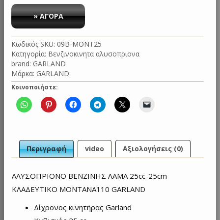
ΑΛΥΣΟΠΡΙΟΝΟ
192.00€.
είναι:
ΒΕΝΖΙΝΗΣ
» ΑΓΟΡΑ
142.90€.
ΛΑΜΑ
25cc-
Κωδικός SKU:
09B-MONT25
25cm
Κατηγορία:
Βενζινοκινητα αλυσοπριονα
ΚΛΑΔΕΥΤΙΚΟ
brand:
GARLAND
MONTANA
Μάρκα:
GARLAND
110
GARLAND
Κοινοποιήστε:
ποσότητα
Περιγραφή
video
Αξιολογήσεις (0)
ΑΛΥΣΟΠΡΙΟΝΟ ΒΕΝΖΙΝΗΣ ΛΑΜΑ 25cc-25cm
ΚΛΑΔΕΥΤΙΚΟ MONTANA110 GARLAND
Δίχρονος κινητήρας Garland