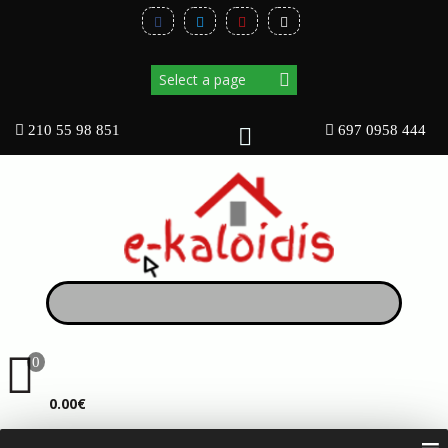
210 55 98 851
697 0958 444
0
ΚΑΛΆΘΙ
0.00€