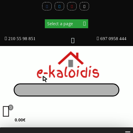
210 55 98 851
697 0958 444
0
ΚΑΛΆΘΙ
0.00€