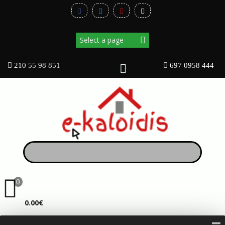
210 55 98 851
697 0958 444
0
ΚΑΛΆΘΙ
0.00€