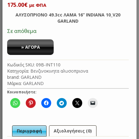
Original
Η
175.00
€
με ΦΠΑ
price
τρέχουσα
ΑΛΥΣΟΠΡΙΟΝΟ 49.3cc ΛΑΜΑ 16” INDIANA 10_V20
was:
τιμή
GARLAND
245.00€.
είναι:
Σε απόθεμα
175.00€.
ΑΛΥΣΟΠΡΙΟΝΟ
49.3cc
» ΑΓΟΡΑ
40cm
INDIANA
Κωδικός SKU:
09B-INT110
10_V20
Κατηγορία:
Βενζινοκινητα αλυσοπριονα
GARLAND
brand:
GARLAND
ποσότητα
Μάρκα:
GARLAND
Κοινοποιήστε:
Περιγραφή
Αξιολογήσεις (0)