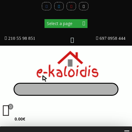
210 55 98 851
697 0958 444
0
ΚΑΛΆΘΙ
0.00€