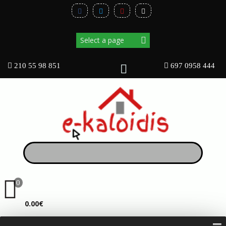
210 55 98 851
697 0958 444
0
ΚΑΛΆΘΙ
0.00€