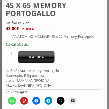
45 X 65 MEMORY
PORTOGALLO
Με ένα κ
43.00
€
με ΦΠΑ
ΑΝΑΤΟΜΙΚΟ ΜΑΞΙΛΑΡΙ 45 x 65 Memory Portogallo
Σε απόθεμα
ΑΝΑΤΟΜΙΚΟ
ΜΑΞΙΛΑΡΙ
» ΑΓΟΡΑ
45
x
Κωδικός SKU:
Memory Portogallo
65
Κατηγορία:
Είδη σπιτιού
Memory
brand:
ΕΛΛΗΝΙΚΑ ΠΡΟΪΟΝΑ
Portogallo
Μάρκα:
ΕΛΛΗΝΙΚΑ ΠΡΟΪΟΝΑ
ποσότητα
Κοινοποιήστε: