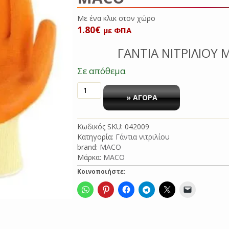
Με ένα κλικ στο
1.80
€
με ΦΠΑ
ΓΑΝΤΙΑ ΝΙΤΡΙΛΙΟΥ
Σε απόθεμα
ΓΑΝΤΙΑ
ΝΙΤΡΙΛΙΟΥ
» ΑΓΟΡΑ
MAXI-
LATEX
Κωδικός SKU:
042009
NO9
Κατηγορία:
Γάντια νιτριλίου
MACO
brand:
MACO
ποσότητα
Μάρκα:
MACO
Κοινοποιήστε: