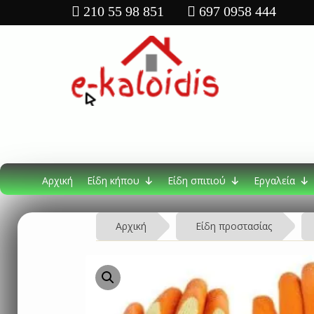
210 55 98 851
697 0958 444
Αρχική
Είδη κήπου
Είδη σπιτιού
Εργαλεία
Αρχική
Είδη προστασίας