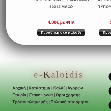
60212 MACO
ΤΎΠΟΥ
4.00
€
με ΦΠΑ
Προσθήκη στο καλάθι
Προ
e-
K
alo
i
dis
Αρχική
|
Κατάστημα
|
Καλάθι Αγορών
Εταιρία
|
Επικοινωνία
|
Όροι χρήσης
Τρόποι πληρωμής
|
Πολιτική απορρήτου