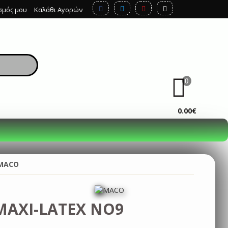
σμός μου
Καλάθι Αγορών
0
ΚΑΛΆΘΙ
0.00€
 MACO
MAXI-LATEX NO9