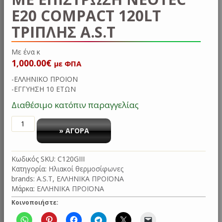
E20 COMPACT 120LT
ΤΡΙΠΛΉΣ A.S.T
Μ
1,000.00
€
με ΦΠΑ
-EΛΛΗΝΙΚΟ ΠΡΟΙΟΝ
-ΕΓΓΥΗΣΗ 10 ΕΤΩΝ
Διαθέσιμο κατόπιν παραγγελίας
Ηλιακός
θερμοσίφωνας
» ΑΓΟΡΑ
με
Δεξαμενή
Κωδικός SKU:
C120GΙΙΙ
από
Κατηγορία:
Ηλιακοί θερμοσίφωνες
Γαλβανισμένο
brands:
A.S.T
,
ΕΛΛΗΝΙΚΑ ΠΡΟΪΟΝΑ
Χάλυβα
Μάρκα:
ΕΛΛΗΝΙΚΑ ΠΡΟΪΟΝΑ
με
επίστρωση
Κοινοποιήστε:
Neotec
E20