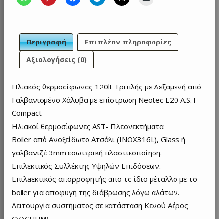
Compact
120lt
Τριπλής
A.S.T
Περιγραφή
Επιπλέον πληροφορίες
ποσότητα
Αξιολογήσεις (0)
Ηλιακός θερμοσίφωνας 120lt Τριπλής με Δεξαμενή από
Γαλβανισμένο Χάλυβα με επίστρωση Neotec E20 A.S.T
Compact
Ηλιακοί θερμοσίφωνες AST- Πλεονεκτήματα
Boiler από Ανοξείδωτο Ατσάλι (INOX316L), Glass ή
γαλβανιζέ 3mm εσωτερική πλαστικοποίηση.
Επιλεκτικός Συλλέκτης Υψηλών Επιδόσεων.
Επιλaεκτικός απορροφητής απο το ίδιο μέταλλο με το
boiler για αποφυγή της διάβρωσης λόγω αλάτων.
Λειτουργία συστήματος σε κατάσταση Κενού Αέρος
CVACUUM).