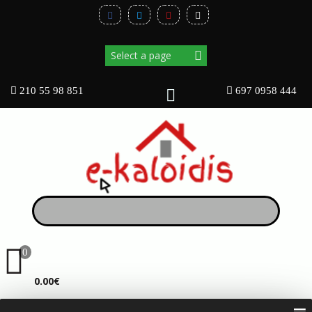
210 55 98 851
697 0958 444
0
ΚΑΛΆΘΙ
0.00€