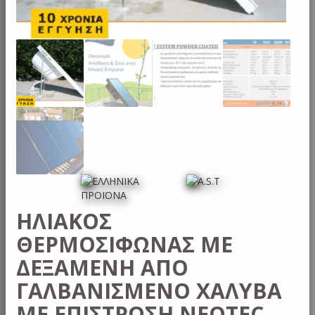
ΗΛΙΑΚΌΣ
ΘΕΡΜΟΣΊΦΩΝΑΣ ΜΕ
ΔΕΞΑΜΕΝΉ ΑΠΌ
ΓΑΛΒΑΝΙΣΜΈΝΟ ΧΆΛΥΒΑ
ΜΕ ΕΠΊΣΤΡΩΣΗ NEOTEC