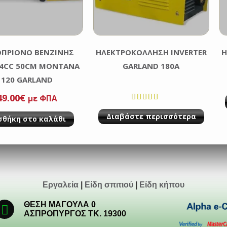
ΠΡΙΟΝΟ ΒΕΝΖΙΝΗΣ
ΗΛΕΚΤΡΟΚΟΛΛΗΣΗ INVERTER
Η
4CC 50CM MONTANA
GARLAND 180A
1120 GARLAND
49.00
€
με ΦΠΑ
Βαθμολογ
Διαβάστε περισσότερα
σθήκη στο καλάθι
ήθηκε με
από 5
Εργαλεία
|
Είδη σπιτιού
|
Είδη κήπου
ΘΕΣΗ ΜΑΓΟΥΛΑ 0
ΑΣΠΡΟΠΥΡΓΟΣ ΤΚ. 19300