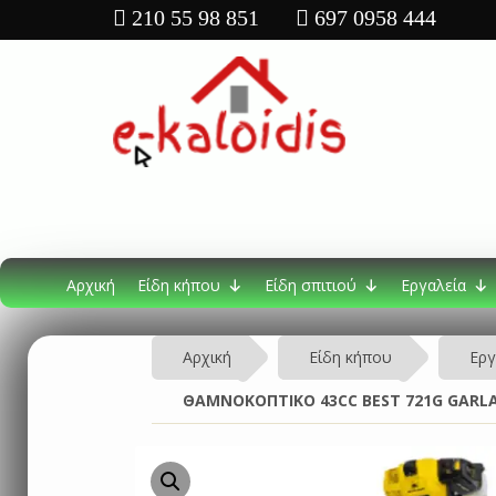
210 55 98 851
697 0958 444
Αρχική
Είδη κήπου
Είδη σπιτιού
Εργαλεία
Αρχική
Είδη κήπου
Εργ
ΘΑΜΝΟΚΟΠΤΙΚΟ 43CC BEST 721G GARL