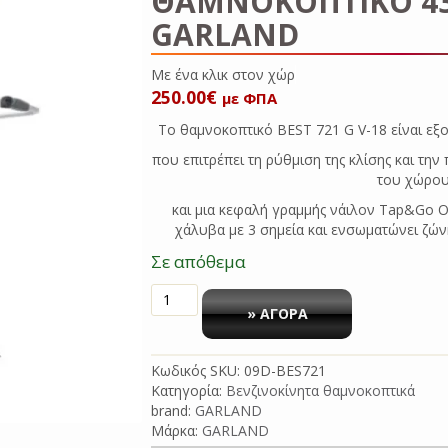
ΘΑΜΝΟΚΟΠΤΙΚΟ 43
GARLAND
Με ένα κλικ
250.00
€
με ΦΠΑ
Το θαμνοκοπτικό BEST 721 G V-18 είναι εξο
που επιτρέπει τη ρύθμιση της κλίσης και τη
του χώρου
και μια κεφαλή γραμμής νάιλον Tap&Go Ο
χάλυβα με 3 σημεία και ενσωματώνει ζώ
Σε απόθεμα
ΘΑΜΝΟΚΟΠΤΙΚΟ
43CC
» ΑΓΟΡΑ
BEST
721G
Κωδικός SKU:
09D-BES721
GARLAND
Κατηγορία:
Βενζινοκίνητα θαμνοκοπτικά
ποσότητα
brand:
GARLAND
Μάρκα:
GARLAND