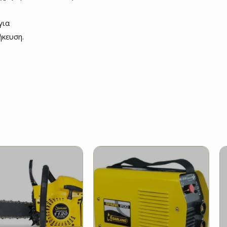
για
ήκευση.