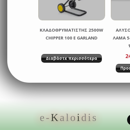
KΛΑΔΟΘΡΥΜΑΤΙΣΤΗΣ 2500W
ΑΛΥΣΟ
CHIPPER 100 E GARLAND
ΛΑΜΑ 5
2
Διαβάστε περισσότερα
Προ
e-
K
alo
i
dis