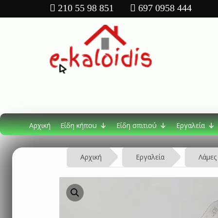
210 55 98 851
697 0958 444
Αρχική
Είδη κήπου
Είδη σπιτιού
Εργαλεία
Αρχική
Εργαλεία
Λάμες