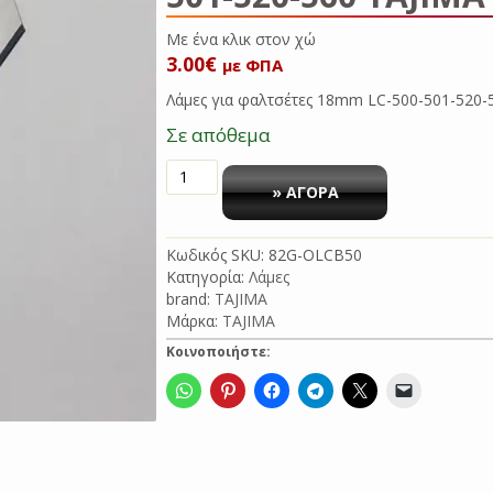
Με ένα κλικ σ
3.00
€
με ΦΠΑ
Λάμες για φαλτσέτες 18mm LC-500-501-520-
Σε απόθεμα
ΛΑΜΕΣ
ΓΙΑ
» ΑΓΟΡΑ
ΦΑΛΤΣΕΤΕΣ
18mm
Κωδικός SKU:
82G-OLCB50
LC-
Κατηγορία:
Λάμες
500-
brand:
TAJIMA
501-
Μάρκα:
TAJIMA
520-
560
Κοινοποιήστε:
Tajima
ποσότητα