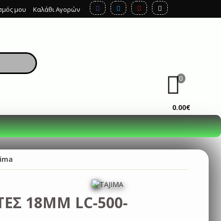
σμός μου
Καλάθι Αγορών
0
ΚΑΛΆΘΙ
0.00€
jima
ΕΣ 18MM LC-500-