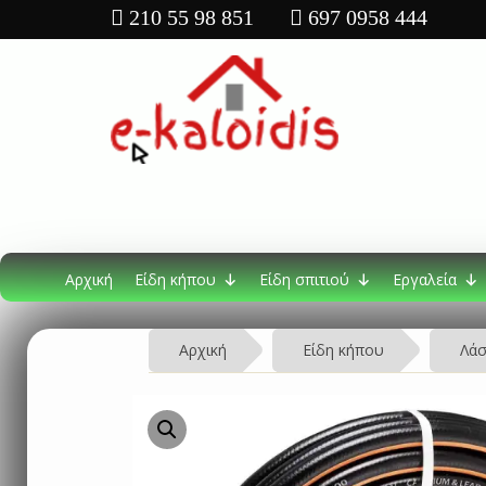
210 55 98 851
697 0958 444
Αρχική
Είδη κήπου
Είδη σπιτιού
Εργαλεία
Αρχική
Είδη κήπου
Λάσ