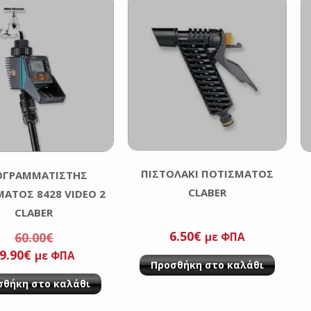
ΠΙΣΤΟΛΑΚΙ ΠΟΤΙΣΜΑΤΟΣ
ΟΓΡΑΜΜΑΤΙΣΤΗΣ
CLABER
ΑΤΟΣ 8428 VIDEO 2
CLABER
6.50
€
60.00
€
με ΦΠΑ
riginal
Η
9.90
€
με ΦΠΑ
Προσθήκη στο καλάθι
rice
τρέχουσα
σθήκη στο καλάθι
as:
τιμή
0.00€.
είναι: