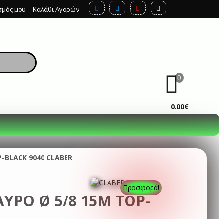
σμός μου
Καλάθι Αγορών
0
ΚΑΛΆΘΙ
0.00€
-BLACK 9040 CLABER
Προσφορά!
ΥΡΟ Ø 5/8 15Μ TOP-
R