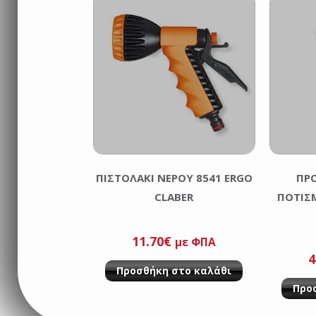
ΠΙΣΤΟΛΑΚΙ ΝΕΡΟΥ 8541 ERGO
ΠΡ
CLABER
ΠΟΤΙΣΜ
11.70
€
με ΦΠΑ
O
4
Προσθήκη στο καλάθι
p
Προ
w
6