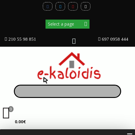
210 55 98 851
697 0958 444
0
ΚΑΛΆΘΙ
0.00€