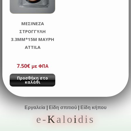
ΜΕΣΙΝΕΖΑ
ΣΤΡΟΓΓΥΛΗ
3.3MM*15M ΜΑΥΡΗ
ATTILA
7.50
€
με ΦΠΑ
Προσθήκη στο
καλάθι
Εργαλεία
|
Είδη σπιτιού
|
Είδη κήπου
e-
K
alo
i
dis