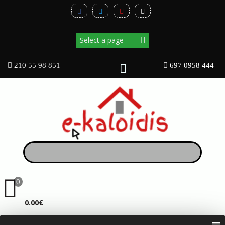
210 55 98 851
697 0958 444
0
ΚΑΛΆΘΙ
0.00€