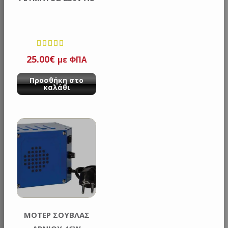
25.00
Βαθμολογ
€
με ΦΠΑ
ήθηκε με
Προσθήκη στο
από 5
καλάθι
ΜΟΤΕΡ ΣΟΥΒΛΑΣ