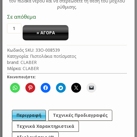
τον πίδακα νερού και να στερεώσετε τη θέση του μοχλού
ρύθμισης.
Σε απόθεμα
ΠΙΣΤΟΛΑΚΙ
ΠΟΤΙΣΜΑΤΟΣ
» ΑΓΟΡΑ
ERGO
BLISTER
Κωδικός SKU:
33O-008539
8539
Κατηγορία:
Πιστολάκια ποτίσματος
CLABER
brand:
CLABER
ποσότητα
Μάρκα:
CLABER
Κοινοποιήστε:
Περιγραφή
Τεχνικές Προδιαγραφές
Τεχνικά Χαρακτηριστικά