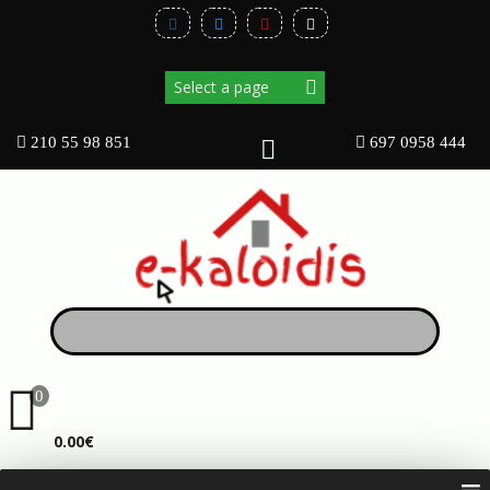
210 55 98 851
697 0958 444
0
ΚΑΛΆΘΙ
0.00€