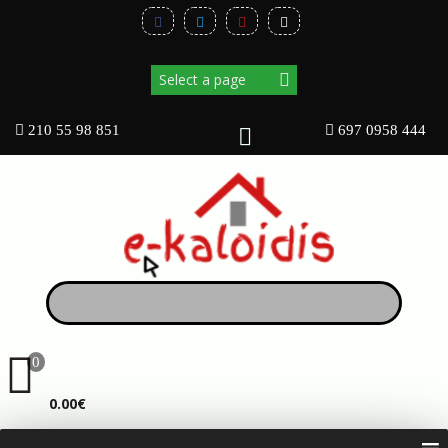
210 55 98 851
697 0958 444
0
ΚΑΛΆΘΙ
0.00€