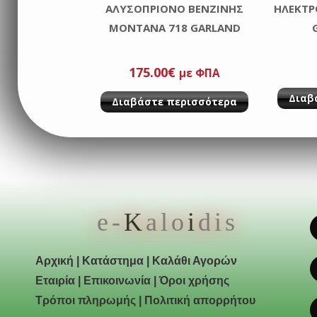
ΑΛΥΣΟΠΡΙΟΝΟ ΒΕΝΖΙΝΗΣ
ΗΛΕΚΤΡ
MONTANA 718 GARLAND
175.00
€
με ΦΠΑ
Διαβ
Διαβάστε περισσότερα
e-
K
alo
i
dis
Αρχική
|
Κατάστημα
|
Καλάθι Αγορών
Εταιρία
|
Επικοινωνία
|
Όροι χρήσης
Τρόποι πληρωμής
|
Πολιτική απορρήτου