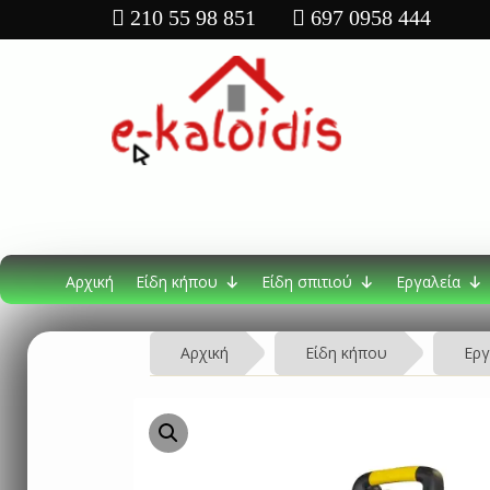
210 55 98 851
697 0958 444
Αρχική
Είδη κήπου
Είδη σπιτιού
Εργαλεία
Αρχική
Είδη κήπου
Εργ