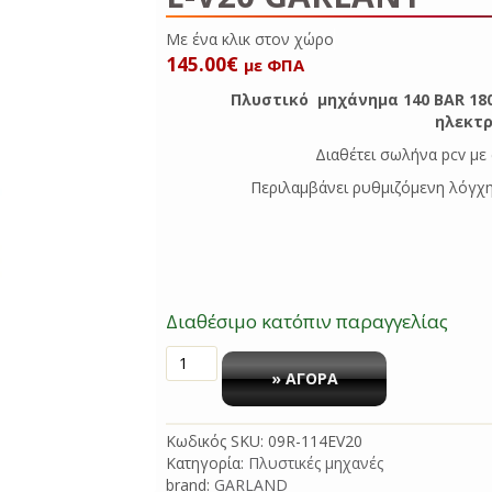
Με ένα κλικ στο
145.00
€
με ΦΠΑ
Πλυστικό μηχάνημα 140 BAR 18
ηλεκτ
Διαθέτει σωλήνα pcv με
Περιλαμβάνει ρυθμιζόμενη λόγχη
Διαθέσιμο κατόπιν παραγγελίας
ΠΛΥΣΤΙΚΟ
140
» ΑΓΟΡΑ
BAR
1800W
Κωδικός SKU:
09R-114EV20
ULTIMATE
Κατηγορία:
Πλυστικές μηχανές
114
brand:
GARLAND
E-