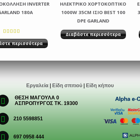
ΟΚΟΛΛΗΣΗ INVERTER
ΗΛΕΚΤΡΙΚΟ ΧΟΡΤΟΚΟΠΤΙΚΟ
Ε
GARLAND 180A
1000W 35CM ΙΣΙΟ BEST 100
DPE GARLAND
Διαβάστε περισσότερα
Βαθμολογ
άστε περισσότερα
ήθηκε με
από 5
Εργαλεία
|
Είδη σπιτιού
|
Είδη κήπου
ΘΕΣΗ ΜΑΓΟΥΛΑ 0
ΑΣΠΡΟΠΥΡΓΟΣ ΤΚ. 19300
210 5598851
697 0958 444