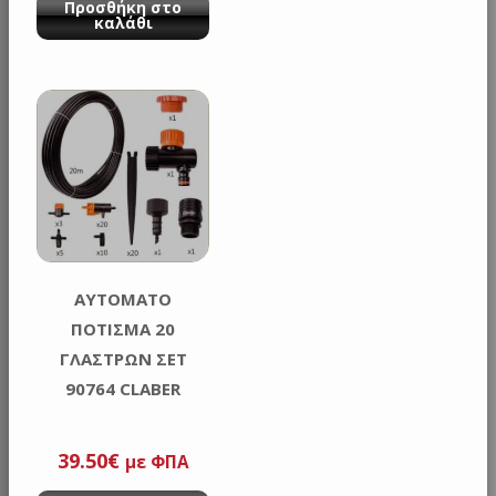
Προσθήκη στο
was:
τιμή
καλάθι
60.00€.
είναι:
49.90€.
ΑΥΤΟΜΑΤΟ
ΠΟΤΙΣΜΑ 20
ΓΛΑΣΤΡΩΝ ΣΕΤ
90764 CLABER
39.50
€
με ΦΠΑ