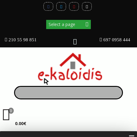
210 55 98 851
697 0958 444
0
ΚΑΛΆΘΙ
0.00€