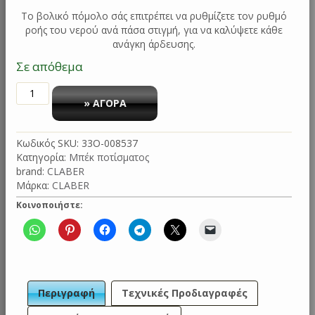
Το βολικό πόμολο σάς επιτρέπει να ρυθμίζετε τον ρυθμό
ροής του νερού ανά πάσα στιγμή, για να καλύψετε κάθε
ανάγκη άρδευσης.
Σε απόθεμα
ΠΟΤΙΣΤΙΚΟ
ΜΠΕΚ
» ΑΓΟΡΑ
ΜΕ
ΔΙΑΚΟΠΤΗ
Κωδικός SKU:
33O-008537
BLISTER
Κατηγορία:
Μπέκ ποτίσματος
8537
brand:
CLABER
CLABER
Μάρκα:
CLABER
ποσότητα
Κοινοποιήστε:
Περιγραφή
Τεχνικές Προδιαγραφές