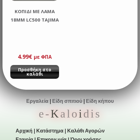
ΚΟΠΙΔΙ ΜΕ ΛΑΜΑ
18MM LC500 TAJIMA
4.99
€
με ΦΠΑ
Προσθήκη στο
καλάθι
Εργαλεία
|
Είδη σπιτιού
|
Είδη κήπου
e-
K
alo
i
dis
Αρχική
|
Κατάστημα
|
Καλάθι Αγορών
Εταιρία
|
Επικοινωνία
|
Όροι χρήσης