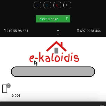
210 55 98 851
697 0958 444
0
ΚΑΛΆΘΙ
0.00€