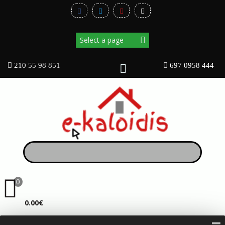
210 55 98 851
697 0958 444
0
ΚΑΛΆΘΙ
0.00€