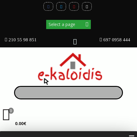
210 55 98 851
697 0958 444
0
ΚΑΛΆΘΙ
0.00€