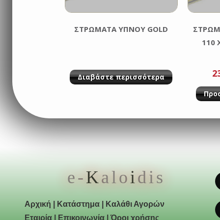
ΣΤΡΩΜΑΤΑ ΥΠΝΟΥ GOLD
ΣΤΡΩΜ
110 
2
Διαβάστε περισσότερα
Προ
e-
K
alo
i
dis
Αρχική
|
Κατάστημα
|
Καλάθι Αγορών
Εταιρία
|
Επικοινωνία
|
Όροι χρήσης