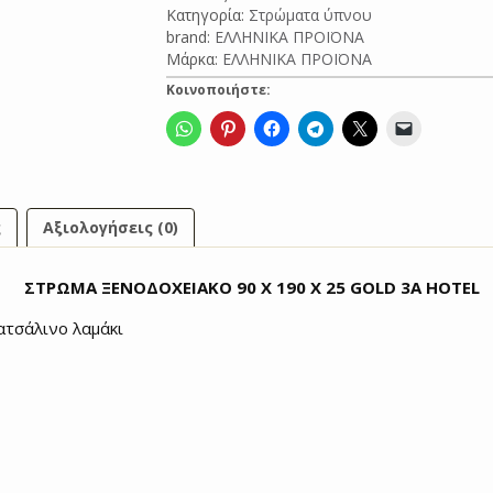
Κατηγορία:
Στρώματα ύπνου
X
brand:
ΕΛΛΗΝΙΚΑ ΠΡΟΪΟΝΑ
25
Μάρκα:
ΕΛΛΗΝΙΚΑ ΠΡΟΪΟΝΑ
GOLD
3A
Κοινοποιήστε:
HOTEL
ποσότητα
ς
Αξιολογήσεις (0)
ΣΤΡΩΜΑ ΞΕΝΟΔΟΧΕΙΑΚΟ
90 Χ 190 X 25
GOLD 3A HOTEL
ατσάλινο λαμάκι