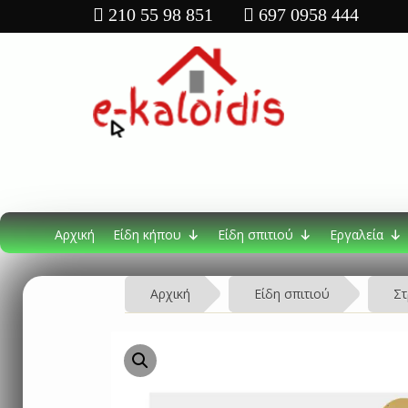
210 55 98 851
697 0958 444
Αρχική
Είδη κήπου
Είδη σπιτιού
Εργαλεία
Αρχική
Είδη σπιτιού
Στ