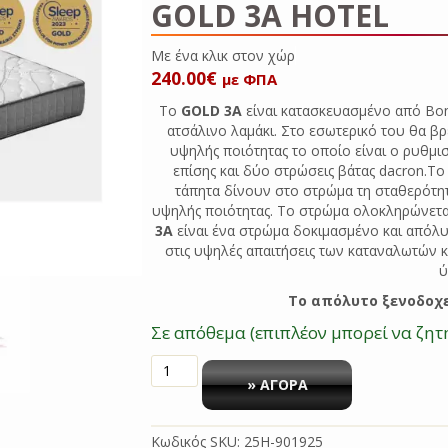
GOLD 3A HOTEL
Με ένα κλικ
240.00
€
με ΦΠΑ
Το
GOLD 3A
είναι κατασκευασμένο από Bon
ατσάλινο λαμάκι. Στο εσωτερικό του θα β
υψηλής ποιότητας το οποίο είναι ο ρυθμι
επίσης και δύο στρώσεις βάτας dacron.Το
τάπητα δίνουν στο στρώμα τη σταθερότητ
υψηλής ποιότητας. Το στρώμα ολοκληρώνεται
3A
είναι ένα στρώμα δοκιμασμένο και απόλυ
στις υψηλές απαιτήσεις των καταναλωτών κ
ύ
Tο απόλυτο ξενοδοχ
Σε απόθεμα (επιπλέον μπορεί να ζητ
ΣΤΡΩΜΑ
ΞΕΝΟΔΟΧΕΙΑΚΟ
» ΑΓΟΡΑ
90
Χ
Κωδικός SKU:
25H-901925
190