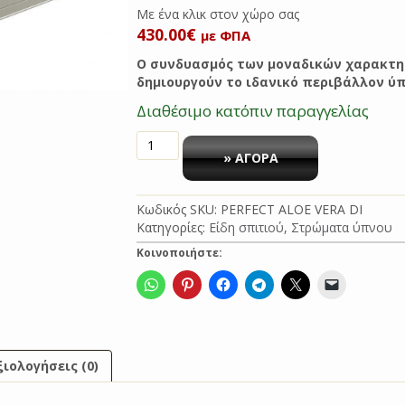
Με ένα κλικ στον χώ
430.00
€
με ΦΠΑ
Ο συνδυασμός των μοναδικών χαρακτηρ
δημιουργούν το ιδανικό περιβάλλον ύπ
Διαθέσιμο κατόπιν παραγγελίας
ΣΤΡΩΜΑ
ΥΠΝΟΥ
» ΑΓΟΡΑ
ΔΙΠΛΟ
140
Κωδικός SKU:
PERFECT ALOE VERA DI
Χ
Κατηγορίες:
Είδη σπιτιού
,
Στρώματα ύπνου
190
PERFECT
Κοινοποιήστε:
ALOE
VERA
ποσότητα
ξιολογήσεις (0)