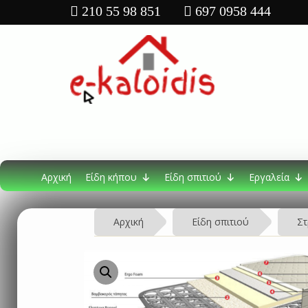
210 55 98 851
697 0958 444
Αρχική
Είδη κήπου
Είδη σπιτιού
Εργαλεία
Αρχική
Είδη σπιτιού
Στ