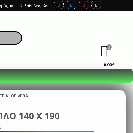
σμός μου
Καλάθι Αγορών
0
ΚΑΛΆΘΙ
0.00€
CT ALOE VERA
ΛΟ 140 Χ 190
A