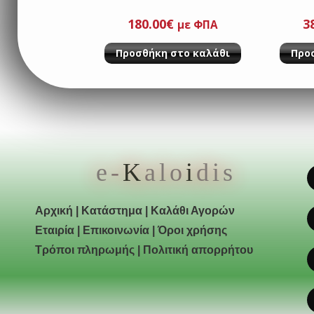
180.00
€
3
με ΦΠΑ
Προσθήκη στο καλάθι
Προ
e-
K
alo
i
dis
Αρχική
|
Κατάστημα
|
Καλάθι Αγορών
Εταιρία
|
Επικοινωνία
|
Όροι χρήσης
Τρόποι πληρωμής
|
Πολιτική απορρήτου