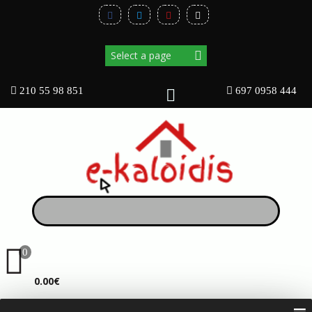
210 55 98 851
697 0958 444
0
ΚΑΛΆΘΙ
0.00€