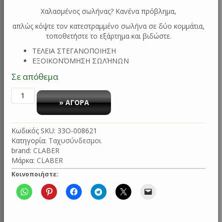
Χαλασμένος σωλήνας? Κανένα πρόβλημα,
απλώς κόψτε τον κατεστραμμένο σωλήνα σε δύο κομμάτια,
τοποθετήστε το εξάρτημα και βιδώστε.
ΤEΛΕΙΑ ΣΤΕΓΑΝΟΠΟΙΗΣΗ
ΕΞΟΙΚΟΝΌΜΗΣΗ ΣΩΛΉΝΩΝ
Σε απόθεμα
ΣΥΝΔΕΣΜΟΣ
ΛΑΣΤΙΧΟΥ
» ΑΓΟΡΑ
3/4"
BLISTER
Κωδικός SKU:
33O-008621
8621
Κατηγορία:
Ταχυσύνδεσμοι
CLABER
brand:
CLABER
ποσότητα
Μάρκα:
CLABER
Κοινοποιήστε: