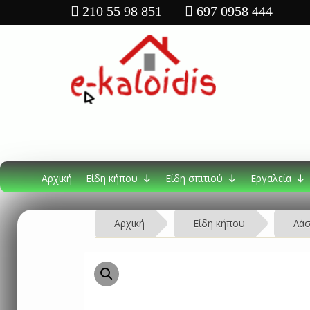
210 55 98 851
697 0958 444
Αρχική
Είδη κήπου
Είδη σπιτιού
Εργαλεία
Αρχική
Είδη κήπου
Λάσ