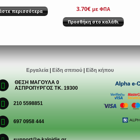
3.70
€
με ΦΠΑ
άστε περισσότερα
Προσθήκη στο καλάθι
Εργαλεία
|
Είδη σπιτιού
|
Είδη κήπου
ΘΕΣΗ ΜΑΓΟΥΛΑ 0
ΑΣΠΡΟΠΥΡΓΟΣ ΤΚ. 19300
210 5598851
697 0958 444
support@e-kaloidis.gr