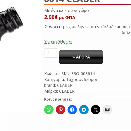
Με ένα κλικ στον
2.90
€
με ΦΠΑ
Συνδέει τρεις σωλήνες με ένα “κλικ” και σας
διπλ
Σε απόθεμα
ΣΥΝΔΕΣΜΟΣ
ΤΑΧΥΣΥΝΔΕΣΜΩΝ
» ΑΓΟΡΑ
ΤΡΙΠΛΟΣ
8614
Κωδικός SKU:
33O-008614
CLABER
Κατηγορία:
Ταχυσύνδεσμοι
ποσότητα
brand:
CLABER
Μάρκα:
CLABER
Κοινοποιήστε: