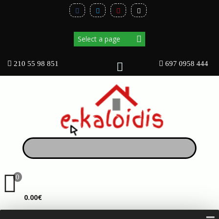
210 55 98 851
697 0958 444
0
ΚΑΛΆΘΙ
0.00€