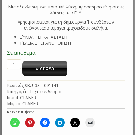
Μια ολοκληρωμένη ποιοτική λύση, προσαρμοσμένη στους
λάτρεις των DIY.
Χρησιμοποιείται για τη δημιουργία Τ συνδέσεων
ενώνοντας 3 τεμάχια τριχοειδούς σωλήνα.
ΕΎΚΟΛΗ ΕΓΚΑΤΆΣΤΑΣΗ
ΤΈΛΕΙΑ ΣΤΕΓΑΝΟΠΟΙΗΣΗ
Σε απόθεμα
ΣΥΝΔΕΣΜΟΣ
3
» ΑΓΟΡΑ
ΣΩΛΗΝΩΝ
1/4”
Κωδικός SKU:
33T-091141
BLISTER
Κατηγορία:
Ταχυσύνδεσμοι
10
brand:
CLABER
ΤΕΜ
Μάρκα:
CLABER
91141
CLABER
Κοινοποιήστε:
ποσότητα