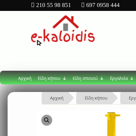
210 55 98 851
697 0958 444
Αρχική
Είδη κήπου
Είδη σπιτιού
Εργαλεία
Αρχική
Είδη κήπου
Εργ