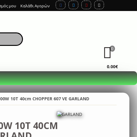
σμός μου
Καλάθι Αγορών
0
ΚΑΛΆΘΙ
0.00€
000W 10T 40cm CHOPPER 607 VE GARLAND
0W 10T 40CM
ARLAND