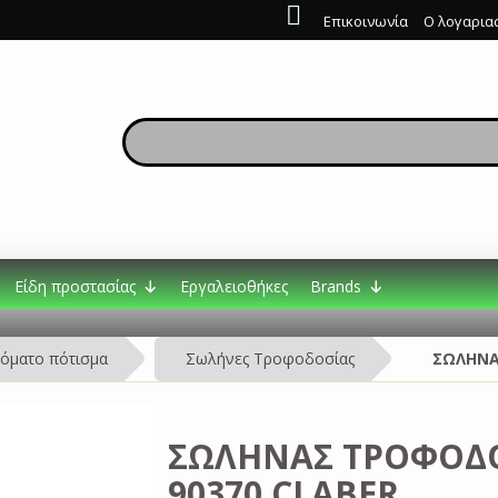
Επικοινωνία
Ο λογαρια
Είδη προστασίας
Εργαλειοθήκες
Brands
όματο πότισμα
Σωλήνες Τροφοδοσίας
ΣΩΛΗΝΑ
ΣΩΛΗΝΑΣ ΤΡΟΦΟΔΟ
90370 CLABER