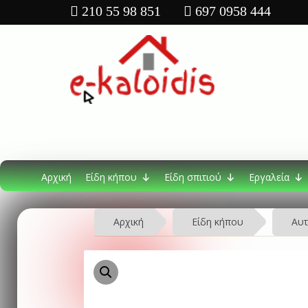
210 55 98 851
697 0958 444
Αρχική
Είδη κήπου
Είδη σπιτιού
Εργαλεία
Αρχική
Είδη κήπου
Αυτ
Προσφορά!