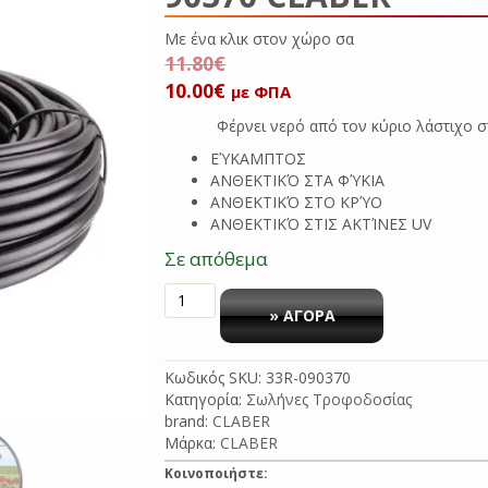
Με ένα κλικ στο
11.80
€
Original
Η
10.00
€
με ΦΠΑ
price
τρέχουσα
Φέρνει νερό από τον κύριο λάστιχο σ
was:
τιμή
ΕΎΚΑΜΠΤΟΣ
11.80€.
είναι:
ΑΝΘΕΚΤΙΚΌ ΣΤΑ ΦΎΚΙΑ
10.00€.
ΑΝΘΕΚΤΙΚΌ ΣΤΟ ΚΡΎΟ
ΑΝΘΕΚΤΙΚΌ ΣΤΙΣ ΑΚΤΊΝΕΣ UV
Σε απόθεμα
ΣΩΛΗΝΑΣ
ΤΡΟΦΟΔΟΣΙΑΣ
» ΑΓΟΡΑ
Φ6
¼
Κωδικός SKU:
33R-090370
20Μ
Κατηγορία:
Σωλήνες Τροφοδοσίας
90370
brand:
CLABER
CLABER
Μάρκα:
CLABER
ποσότητα
Κοινοποιήστε: