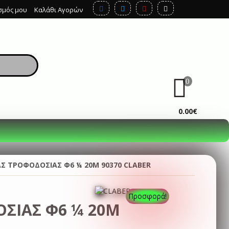
σμός μου
Καλάθι Αγορών
0
ΚΑΛΆΘΙ
0.00€
Σ ΤΡΟΦΟΔΟΣΙΑΣ Φ6 ¼ 20Μ 90370 CLABER
Προσφορά!
ΣΙΑΣ Φ6 ¼ 20Μ