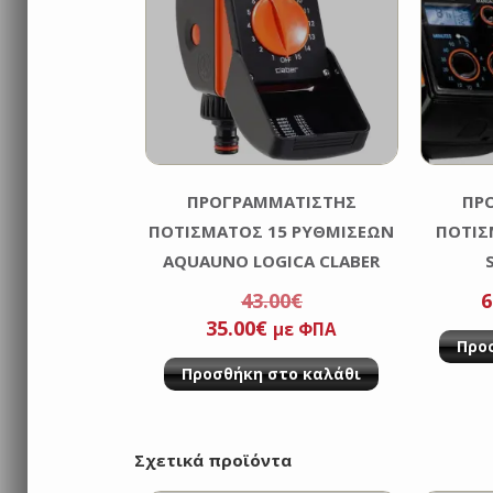
ΠΡΟΓΡΑΜΜΑΤΙΣΤΗΣ
ΠΡ
ΠΟΤΙΣΜΑΤΟΣ 15 ΡΥΘΜΙΣΕΩΝ
ΠΟΤΙΣ
AQUAUNO LOGICA CLABER
43.00
€
6
Original
Η
35.00
€
με ΦΠΑ
Προ
price
τρέχουσα
Προσθήκη στο καλάθι
was:
τιμή
43.00€.
είναι:
35.00€.
Σχετικά προϊόντα