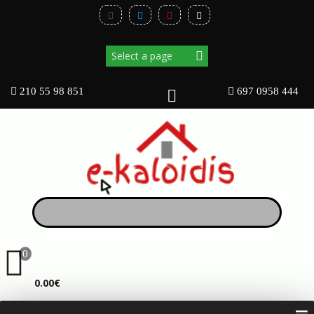
210 55 98 851
697 0958 444
0
ΚΑΛΆΘΙ
0.00€