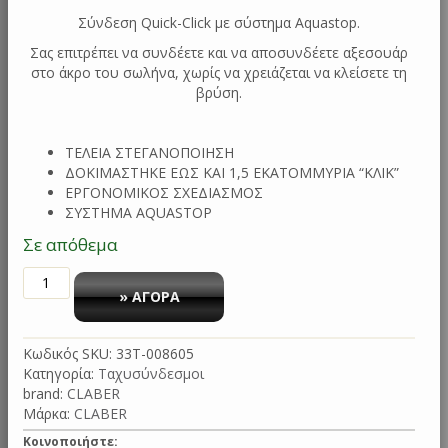
Σύνδεση Quick-Click με σύστημα Aquastop.
Σας επιτρέπει να συνδέετε και να αποσυνδέετε αξεσουάρ
στο άκρο του σωλήνα, χωρίς να χρειάζεται να κλείσετε τη
βρύση.
ΤΕΛΕΙΑ ΣΤΕΓΑΝΟΠΟΙΗΣΗ
ΔΟΚΙΜΑΣΤΗΚΕ ΕΩΣ ΚΑΙ 1,5 ΕΚΑΤΟΜΜΥΡΙΑ “ΚΛΙΚ”
ΕΡΓΟΝΟΜΙΚΟΣ ΣΧΕΔΙΑΣΜΟΣ
ΣΥΣΤΗΜΑ AQUASTOP
Σε απόθεμα
ΤΑΧΥΣΥΝΔΕΣΜΟΣ
3/4"
» ΑΓΟΡΑ
ΜΕ
ΣΤΟΠ
Κωδικός SKU:
33T-008605
BLISTER
Κατηγορία:
Ταχυσύνδεσμοι
8605
brand:
CLABER
CLABER
Μάρκα:
CLABER
ποσότητα
Κοινοποιήστε: