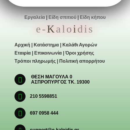
Εργαλεία
|
Είδη σπιτιού
|
Είδη κήπου
e-
K
alo
i
dis
Αρχική
|
Κατάστημα
|
Καλάθι Αγορών
Εταιρία
|
Επικοινωνία
|
Όροι χρήσης
Τρόποι πληρωμής
|
Πολιτική απορρήτου
ΘΕΣΗ ΜΑΓΟΥΛΑ 0
ΑΣΠΡΟΠΥΡΓΟΣ ΤΚ. 19300
210 5598851
697 0958 444
support@e-kaloidis.gr