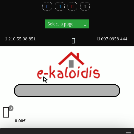
210 55 98 851
697 0958 444
0
ΚΑΛΆΘΙ
0.00€