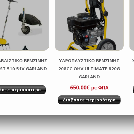
ΑΒΔIΣΤΙΚΟ BΕΝΖΙΝHΣ
ΥΔΡΟΠΛΥΣΤΙΚΟ ΒΕΝΖΙΝΗΣ
EST 510 51V GARLAND
208CC OHV ULTIMATE 820G
GARLAND
650.00
€
με ΦΠΑ
άστε περισσότερα
Διαβάστε περισσότερα