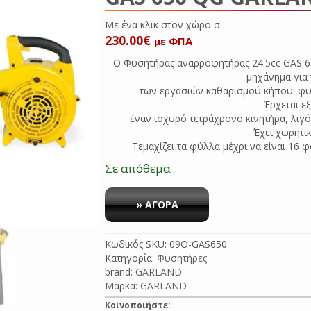
Με ένα κλικ στο
230.00
€
με ΦΠΑ
Ο Φυσητήρας αναρροφητήρας 24.5cc GAS 65
μηχάνημα για 
των εργασιών καθαρισμού κήπου: φυσ
Έρχεται ε
έναν ισχυρό τετράχρονο κινητήρα, λιγό
Έχει χωρητι
Τεμαχίζει τα φύλλα μέχρι να είναι 16 
Σε απόθεμα
ΦΥΣΗΤΗΡΑΣ
ΑΝΑΡΡΟΦΗΤΗΡΑΣ
» ΑΓΟΡΑ
24.5cc
GAS
Κωδικός SKU:
09O-GAS650
650
Κατηγορία:
Φυσητήρες
QG
brand:
GARLAND
GARLAND
Μάρκα:
GARLAND
ποσότητα
Κοινοποιήστε: