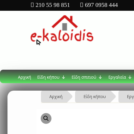
210 55 98 851
697 0958 444
Αρχική
Είδη κήπου
Είδη σπιτιού
Εργαλεία
Αρχική
Είδη κήπου
Εργ