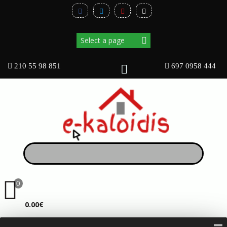
210 55 98 851
697 0958 444
0
ΚΑΛΆΘΙ
0.00€