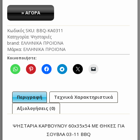
ΨΗΣΤΑΡΙΑ
ΚΑΡΒΟΥΝΟΥ
» ΑΓΟΡΑ
60x35x54
ΜΕ
Κωδικός SKU:
BBQ-KA0311
ΘΗΚΕΣ
Κατηγορία:
Ψησταριές
ΓΙΑ
brand:
ΕΛΛΗΝΙΚΑ ΠΡΟΪΟΝΑ
ΣΟΥΒΛΑ
Μάρκα:
ΕΛΛΗΝΙΚΑ ΠΡΟΪΟΝΑ
03-
11
Κοινοποιήστε:
BBQ
ποσότητα
Περιγραφή
Τεχνικά Χαρακτηριστικά
Αξιολογήσεις (0)
ΨΗΣΤΑΡΙΑ ΚΑΡΒΟΥΝΟΥ 60x35x54 ΜΕ ΘΗΚΕΣ ΓΙΑ
ΣΟΥΒΛΑ 03-11 BBQ