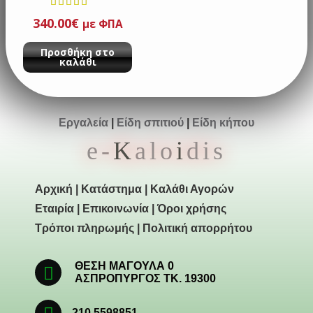
340.00
Βαθμολογ
€
με ΦΠΑ
ήθηκε με
Προσθήκη στο
από 5
καλάθι
Εργαλεία
|
Είδη σπιτιού
|
Είδη κήπου
e-
K
alo
i
dis
Αρχική
|
Κατάστημα
|
Καλάθι Αγορών
Εταιρία
|
Επικοινωνία
|
Όροι χρήσης
Τρόποι πληρωμής
|
Πολιτική απορρήτου
ΘΕΣΗ ΜΑΓΟΥΛΑ 0
ΑΣΠΡΟΠΥΡΓΟΣ ΤΚ. 19300
210 5598851