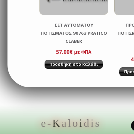
ΣΕΤ ΑΥΤΟΜΑΤΟΥ
ΠΡ
ΠΟΤΙΣΜΑΤΟΣ 90763 PRATICO
ΠΟΤΙΣΜ
CLABER
57.00
€
με ΦΠΑ
O
4
Προσθήκη στο καλάθι
p
Προ
w
6
e-
K
alo
i
dis