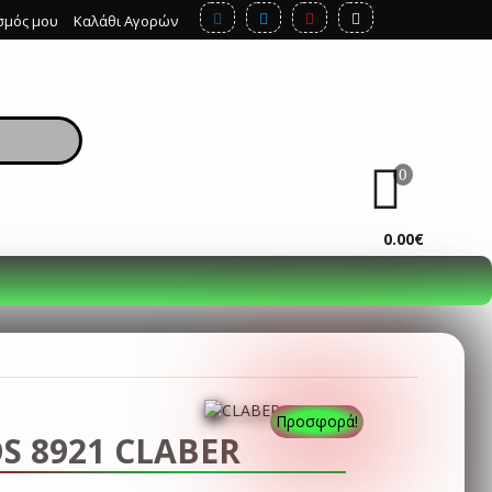
σμός μου
Καλάθι Αγορών
0
ΚΑΛΆΘΙ
0.00€
Προσφορά!
S 8921 CLABER