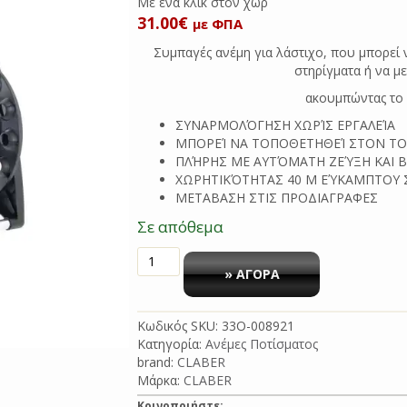
Με ένα κλικ
31.00
€
με ΦΠΑ
Συμπαγές ανέμη για λάστιχο, που μπορεί 
στηρίγματα ή να μ
ακουμπώντας το 
ΣΥΝΑΡΜΟΛΌΓΗΣΗ ΧΩΡΊΣ ΕΡΓΑΛΕΊΑ
ΜΠΟΡΕΊ ΝΑ ΤΟΠΟΘΕΤΗΘΕΊ ΣΤΟΝ ΤΟ
ΠΛΉΡΗΣ ΜΕ ΑΥΤΌΜΑΤΗ ΖΕΎΞΗ ΚΑΙ Β
ΧΩΡΗΤΙΚΌΤΗΤΑΣ 40 M ΕΎΚΑΜΠΤΟΥ 
ΜΕΤΑΒΑΣΗ ΣΤΙΣ ΠΡΟΔΙΑΓΡΑΦΕΣ
Σε απόθεμα
ANΕΜΗ
½
» ΑΓΟΡΑ
40Μ
KIROS
Κωδικός SKU:
33O-008921
8921
Κατηγορία:
Ανέμες Ποτίσματος
CLABER
brand:
CLABER
ποσότητα
Μάρκα:
CLABER
Κοινοποιήστε: