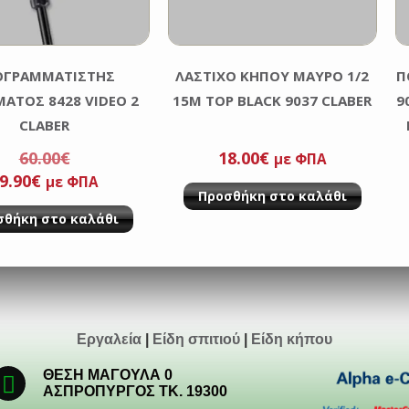
ΟΓΡΑΜΜΑΤΙΣΤΗΣ
ΛΑΣΤΙΧΟ ΚΗΠΟΥ ΜΑΥΡΟ 1/2
Π
ΑΤΟΣ 8428 VIDEO 2
15Μ TOP BLACK 9037 CLABER
9
CLABER
60.00
€
18.00
€
με ΦΠΑ
riginal
Η
9.90
€
με ΦΠΑ
Προσθήκη στο καλάθι
rice
τρέχουσα
σθήκη στο καλάθι
as:
τιμή
0.00€.
είναι:
49.90€.
Εργαλεία
|
Είδη σπιτιού
|
Είδη κήπου
ΘΕΣΗ ΜΑΓΟΥΛΑ 0
ΑΣΠΡΟΠΥΡΓΟΣ ΤΚ. 19300