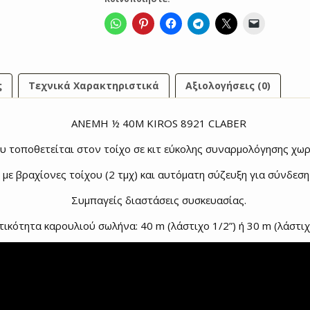
ς
Τεχνικά Χαρακτηριστικά
Αξιολογήσεις (0)
ANΕΜΗ ½ 40Μ KIROS 8921 CLABER
ου τοποθετείται στον τοίχο σε κιτ εύκολης συναρμολόγησης χωρ
με βραχίονες τοίχου (2 τμχ) και αυτόματη σύζευξη για σύνδεσ
Συμπαγείς διαστάσεις συσκευασίας.
ικότητα καρουλιού σωλήνα: 40 m (λάστιχο 1/2”) ή 30 m (λάστιχο