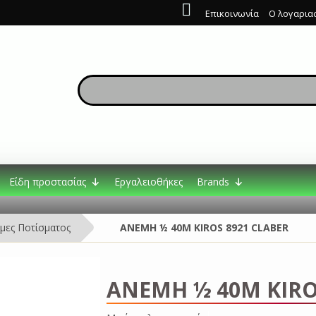
Επικοινωνία
Ο λογαρια
Είδη προστασίας
Εργαλειοθήκες
Brands
μες Ποτίσματος
ANΕΜΗ ½ 40Μ KIROS 8921 CLABER
ANΕΜΗ ½ 40Μ KIRO