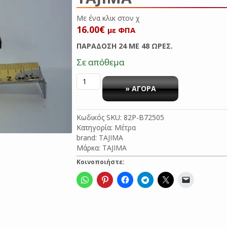
Με ένα κλικ σ
16.00
€
με ΦΠΑ
ΠΑΡΑΔΟΣΗ 24 ΜΕ 48 ΩΡΕΣ.
Σε απόθεμα
MΕΤΡΟ
5m
» ΑΓΟΡΑ
25mm
ΚΙΤΡΙΝΟ
Κωδικός SKU:
82P-B72505
HI-
Κατηγορία:
Μέτρα
LOCK
brand:
TAJIMA
25
Μάρκα:
TAJIMA
TAJIMA
ποσότητα
Κοινοποιήστε: