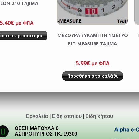
FLON 210 TAJIMA
5.40
€
με ΦΠΑ
ΜΕΖΟΥΡΑ ΕΥΚΑΜΠΤΗ 1MΕΤΡΟ
άστε περισσότερα
PIT-MEASURE TAJIMA
5.99
€
με ΦΠΑ
Προσθήκη στο καλάθι
Εργαλεία
|
Είδη σπιτιού
|
Είδη κήπου
ΘΕΣΗ ΜΑΓΟΥΛΑ 0
ΑΣΠΡΟΠΥΡΓΟΣ ΤΚ. 19300