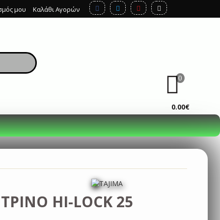
σμός μου
Καλάθι Αγορών
0
ΚΑΛΆΘΙ
0.00€
ΤΡΙΝΟ HI-LOCK 25