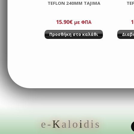
TEFLON 240MM TAJIMA
TE
15.90
€
1
με ΦΠΑ
Προσθήκη στο καλάθι
Διαβ
e-
K
alo
i
dis